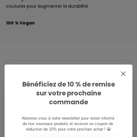
coutures pour augmenter la durabilité
100 % Vegan
CAN WE HELP?
Service à la clientèle:
heures d'ouverture
Bénéficiez de 10 % de remise
sur votre prochaine
081/260.730
commande
info@ostreet.be
Abonnez-vous à notre newsletter pour rester informé 
de nos nouveaux produits et recevoir un coupon de 
réduction de 10% pour votre prochain achat ! 😀
PARTAGER CE PRODUIT