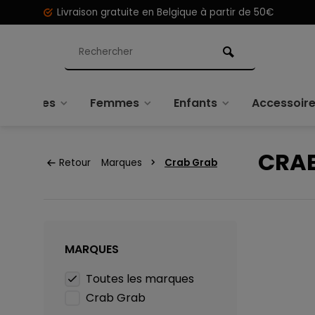
Livraison gratuite en Belgique à partir de 50€
Hommes
Femmes
Enfants
Accessoir
CRA
Retour
Marques
Crab Grab
MARQUES
Toutes les marques
Crab Grab