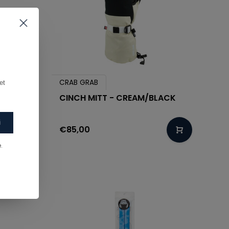
CRAB GRAB
t 
D
CINCH MITT - CREAM/BLACK
i
€85,00
.