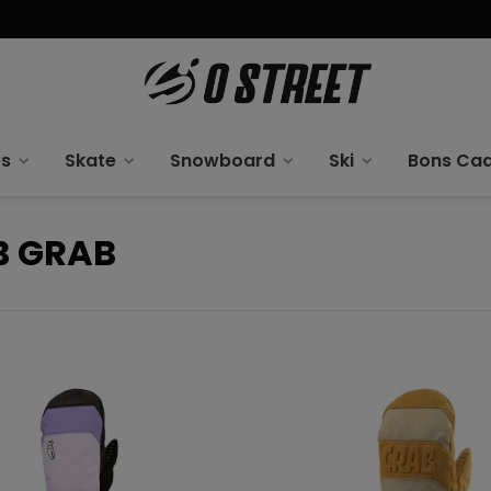
es
Skate
Snowboard
Ski
Bons Ca
B GRAB