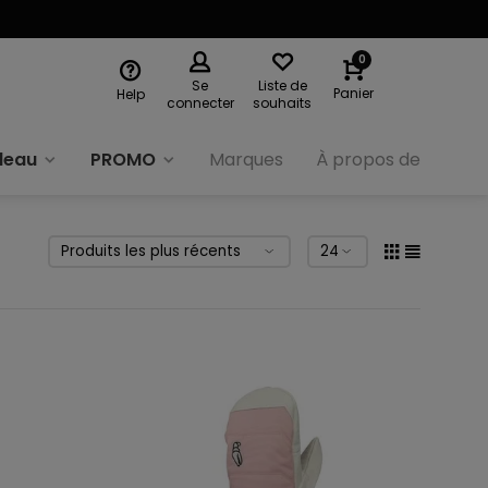
0
Se
Liste de
Panier
Help
connecter
souhaits
deau
PROMO
Marques
À propos de nous