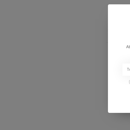
CRAB GR
Ab
GOON M
€45,00