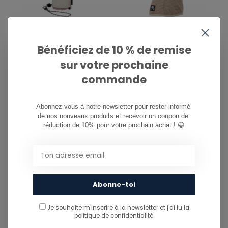
CRAB GRAB
CRAB GRAB
W' SNUGGLER MITT -
CLAWVA WAFFLE FLEECE
Bénéficiez de 10 % de remise
SOFT PINK
- OATMEAL
sur votre prochaine
€85,00
€50,00
commande
Abonnez-vous à notre newsletter pour rester informé 
de nos nouveaux produits et recevoir un coupon de 
réduction de 10% pour votre prochain achat ! 😀
Abonne-toi
Je souhaite m'inscrire à la newsletter et j'ai lu
la
CRAB GRAB
CRAB GRAB
politique de confidentialité.
CLAWVA - CRABS
GOON MASK - ORANGE