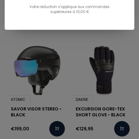
Votre réduction s'applique aux commandes
supérieures à 10,00 €
€45,00
€45,00
ATOMIC
DAKINE
SAVOR VISOR STEREO -
EXCURSION GORE-TEX
BLACK
SHORT GLOVE - BLACK
€199,00
€129,95