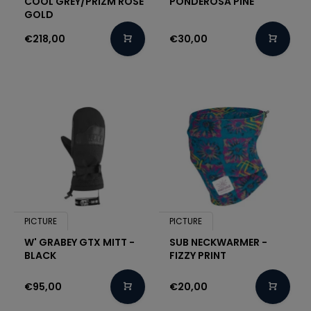
COOL GREY/PRIZM ROSE
PONDEROSA PINE
GOLD
€218,00
€30,00
PICTURE
PICTURE
W' GRABEY GTX MITT -
SUB NECKWARMER -
BLACK
FIZZY PRINT
€95,00
€20,00