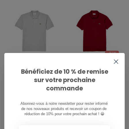
-50%
LACOSTE
LACOSTE
POLO CLASSIQUE L.12.12
POLO CLASSIQUE L.12.12
Bénéficiez de 10 % de remise
- GRIS CHINÉ CCA
- BORDEAUX
sur votre prochaine
€110,00
€110,00
commande
€55,00
Abonnez-vous à notre newsletter pour rester informé 
de nos nouveaux produits et recevoir un coupon de 
réduction de 10% pour votre prochain achat ! 😀