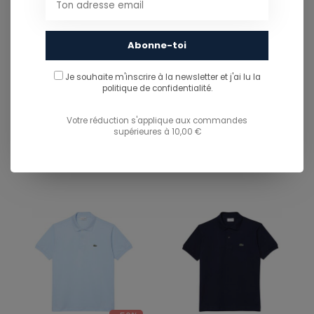
Abonne-toi
-50%
LACOSTE
Je souhaite m'inscrire à la newsletter et j'ai lu
LACOSTE
la
politique de confidentialité.
POLO CLASSIQUE L.12.12
POLO CLASSIQUE L.12.12
- BLEU HBP
- LION
Votre réduction s'applique aux commandes
supérieures à 10,00 €
€110,00
€110,00
€55,00