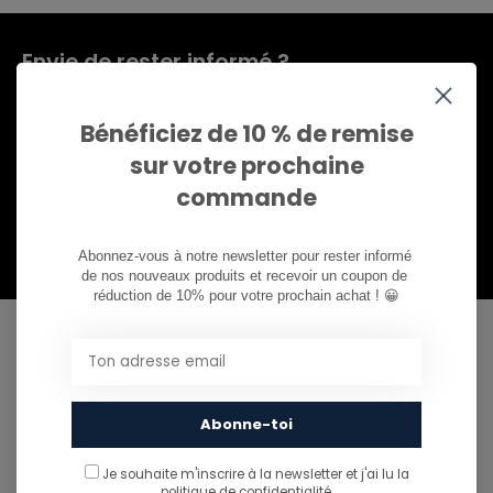
Envie de rester informé ?
Abonnez-vous à notre infolettre pour ne rien
manquer.
Bénéficiez de 10 % de remise
sur votre prochaine
commande
S'abonner
Abonnez-vous à notre newsletter pour rester informé 
de nos nouveaux produits et recevoir un coupon de 
réduction de 10% pour votre prochain achat ! 😀
CAN WE HELP?
Service à la clientèle:
Call us
Abonne-toi
081/260.730
Je souhaite m'inscrire à la newsletter et j'ai lu
la
politique de confidentialité.