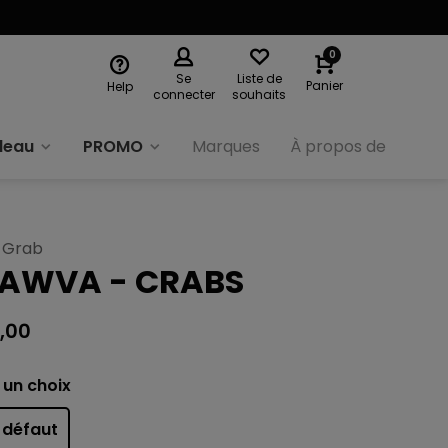
0
Se
Liste de
Panier
Help
connecter
souhaits
deau
PROMO
Marques
À propos de nous
 Grab
AWVA - CRABS
,00
 un choix
 défaut