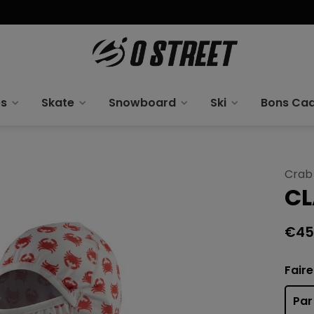
es
Skate
Snowboard
Ski
Bons Ca
Crab
CL
€45
Faire
Par