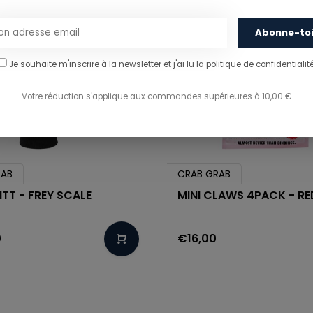
Abonne-to
Je souhaite m'inscrire à la newsletter et j'ai lu
la politique de confidentialité
Votre réduction s'applique aux commandes supérieures à 10,00 €
RAB
CRAB GRAB
ITT - FREY SCALE
MINI CLAWS 4PACK - RE
0
€16,00