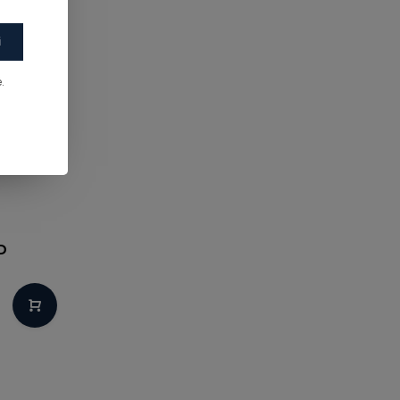
i
.
D