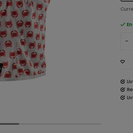
Curre
En
-
Li
Re
Li