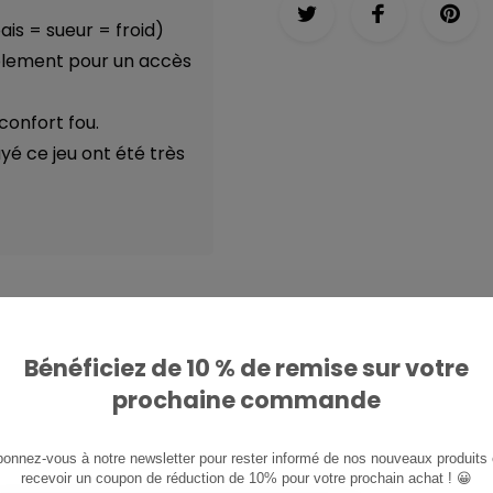
ais = sueur = froid)
blement pour un accès
confort fou.
é ce jeu ont été très
Bénéficiez de 10 % de remise sur votre
ETÉ AVEC...
prochaine commande
onnez-vous à notre newsletter pour rester informé de nos nouveaux produits e
recevoir un coupon de réduction de 10% pour votre prochain achat ! 😀