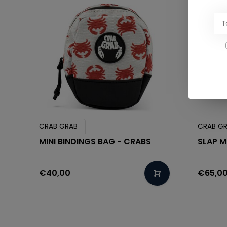
CRAB GRAB
CRAB G
MINI BINDINGS BAG - CRABS
SLAP M
€40,00
€65,0