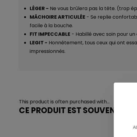
LÉGER -
Ne vous brûlera pas la tête. (trop ép
MÂCHOIRE ARTICULÉE
- Se replie conforta
facile à la bouche.
FIT IMPECCABLE
- Habillé avec soin pour un 
LEGIT -
Honnêtement, tous ceux qui ont essay
impressionnés.
This product is often purchased with...
CE PRODUIT EST SOUVENT ACH
Ab