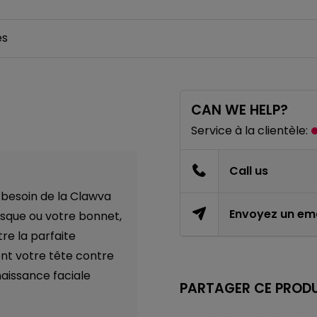
es
CAN WE HELP?
Service à la clientèle:
Call us
 besoin de la Clawva
Envoyez un ema
asque ou votre bonnet,
re la parfaite
nt votre tête contre
nnaissance faciale
PARTAGER CE PRODU