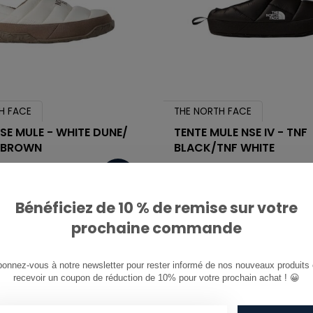
H FACE
THE NORTH FACE
SE MULE - WHITE DUNE/
TENTE MULE NSE IV - TNF
 BROWN
BLACK/TNF WHITE
€60,00
Bénéficiez de 10 % de remise sur votre
prochaine commande
onnez-vous à notre newsletter pour rester informé de nos nouveaux produits e
recevoir un coupon de réduction de 10% pour votre prochain achat ! 😀
1