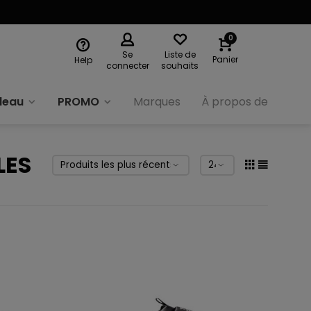
0
Se
Liste de
Panier
Help
connecter
souhaits
deau
PROMO
Marques
À propos de nous
LES