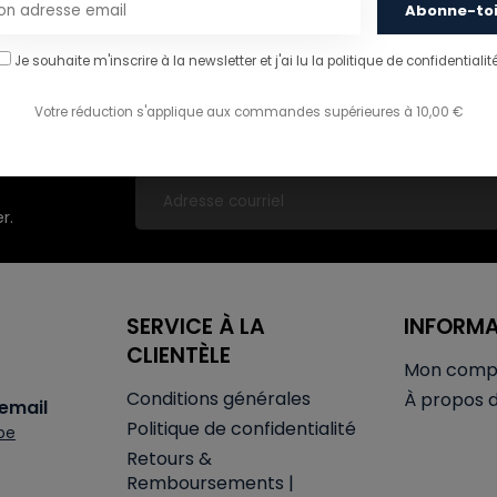
Abonne-to
Je souhaite m'inscrire à la newsletter et j'ai lu
la politique de confidentialité
Livraison gratuite en Belgique à partir de 50€
Votre réduction s'applique aux commandes supérieures à 10,00 €
r.
SERVICE À LA
INFORM
CLIENTÈLE
Mon comp
Conditions générales
À propos 
email
Politique de confidentialité
be
Retours &
Remboursements |