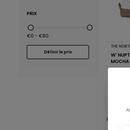
PRIX
€0 - €80
THE NORT
Définir le prix
W' NUPT
MOCHA
€80,00
Ab
Page 1 de 