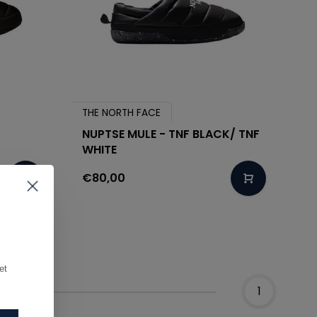
THE NORTH FACE
NUPTSE MULE - TNF BLACK/ TNF
WHITE
€80,00
t 
1