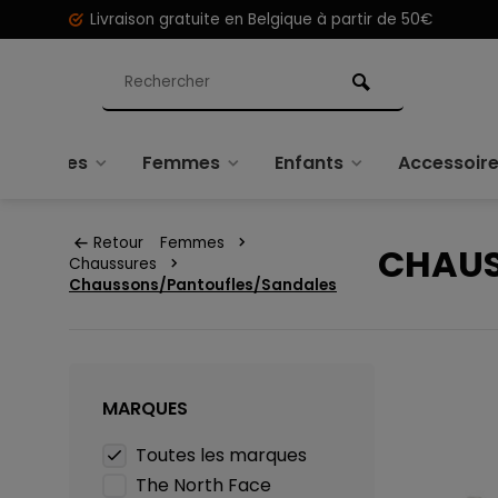
Livraison gratuite en Belgique à partir de 50€
Hommes
Femmes
Enfants
Accessoir
Retour
Femmes
CHAUS
Chaussures
Chaussons/Pantoufles/Sandales
MARQUES
Toutes les marques
The North Face