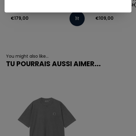
(DARK USED WASH
€179,00
€109,00
You might also like...
TU POURRAIS AUSSI AIMER...