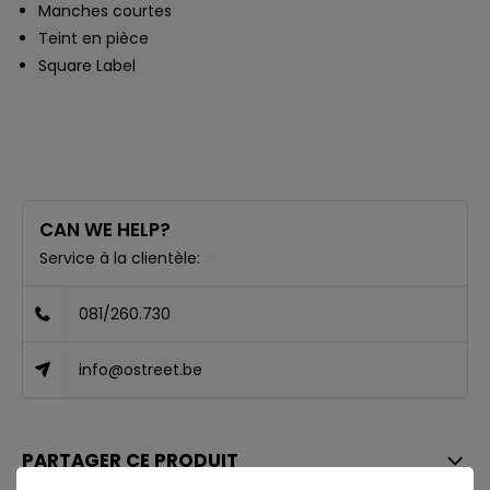
Manches courtes
Teint en pièce
Square Label
CAN WE HELP?
Service à la clientèle:
081/260.730
info@ostreet.be
PARTAGER CE PRODUIT