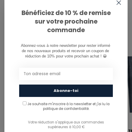
Bénéficiez de 10 % de remise
This product is often purchased with...
CE PRODUIT EST SOUVENT ACHETÉ
sur votre prochaine
AVEC...
commande
Abonnez-vous à notre newsletter pour rester informé 
de nos nouveaux produits et recevoir un coupon de 
réduction de 10% pour votre prochain achat ! 😀
Abonne-toi
Je souhaite m'inscrire à la newsletter et j'ai lu
la
politique de confidentialité.
CARHARTT WIP
CARHARTT WIP
Votre réduction s'applique aux commandes
supérieures à 10,00 €
W' PERLA SWEATER - NATURAL
W' PIERCE PANT ST