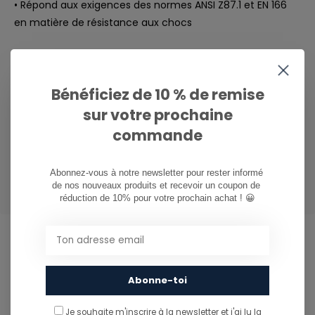
• Répond aux exigences des normes ANSI Z87.1 et EN 166
en matière de résistance aux chocs
PRIZM SNOW PERSIMMON
Bénéficiez de 10 % de remise
TRANSMISSION DE LA LUMIÈRE:
39 %
sur votre prochaine
CONDITION DE LUMINOSITÉ:
NEIGE ET CIEL COUVERT
commande
CONTRASTE:
AUGMENTATION
COULEUR DE BASE DES VERRES:
ORANGE
RAPPORT D'INFORMATION:
S
Abonnez-vous à notre newsletter pour rester informé 
de nos nouveaux produits et recevoir un coupon de 
réduction de 10% pour votre prochain achat ! 😀
CAN WE HELP?
Abonne-toi
Service à la clientèle:
heures d'ouverture
Je souhaite m'inscrire à la newsletter et j'ai lu
la