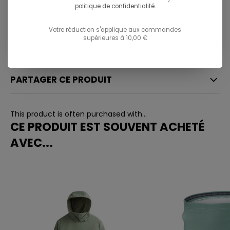
politique de confidentialité.
081/260.730
Votre réduction s'applique aux commandes
info@ostreet.be
supérieures à 10,00 €
PARTAGER CE PRODUIT
This product is often purchased with...
CE PRODUIT EST SOUVENT ACHETÉ
AVEC...