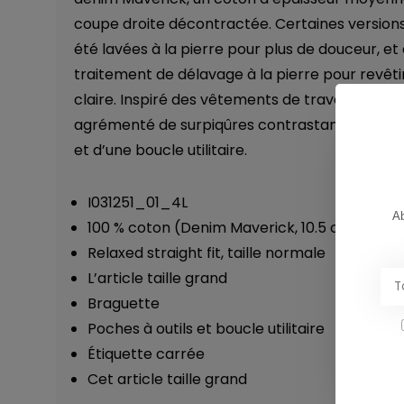
coupe droite décontractée. Certaines versions
été lavées à la pierre pour plus de douceur, et 
traitement de délavage à la pierre pour revêt
claire. Inspiré des vêtements de travail tradit
agrémenté de surpiqûres contrastantes et dot
et d’une boucle utilitaire.
I031251_01_4L
Ab
100 % coton (Denim Maverick, 10.5 oz)
Relaxed straight fit, taille normale
L’article taille grand
Braguette
Poches à outils et boucle utilitaire
Étiquette carrée
Cet article taille grand