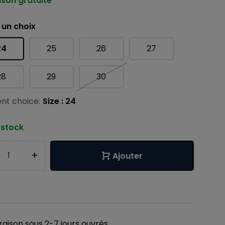
ison gratuite
 un choix
24
25
26
27
28
29
30
nt choice:
Size : 24
 stock
+
Ajouter
vraison sous 2-7 jours ouvrés