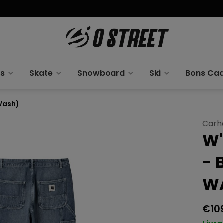
es
Skate
Snowboard
Ski
Bons Ca
 Wash)
Carh
W'
- 
W
€10