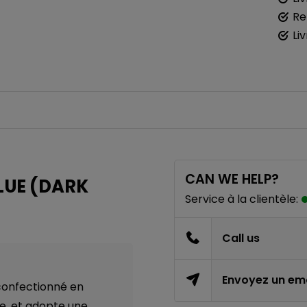
Re
Li
CAN WE HELP?
BLUE (DARK
Service à la clientèle:
Call us
Envoyez un ema
confectionné en
e, et adopte une