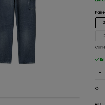
Livra
Faire
Curre
En
-
Li