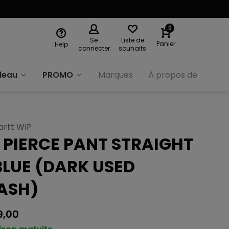
0
Se
Liste de
Panier
Help
connecter
souhaits
deau
PROMO
Marques
À propos de nous
artt WIP
 PIERCE PANT STRAIGHT
BLUE (DARK USED
ASH)
9,00