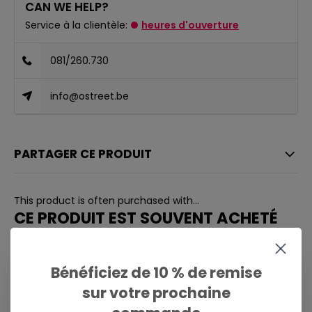
CAN WE HELP?
Service à la clientèle:
heures d'ouverture
081/260.730
info@ostreet.be
PARTAGER CE PRODUIT
This product is often purchased with...
CE PRODUIT EST SOUVENT ACHETÉ
AVEC...
Bénéficiez de 10 % de remise
sur votre prochaine