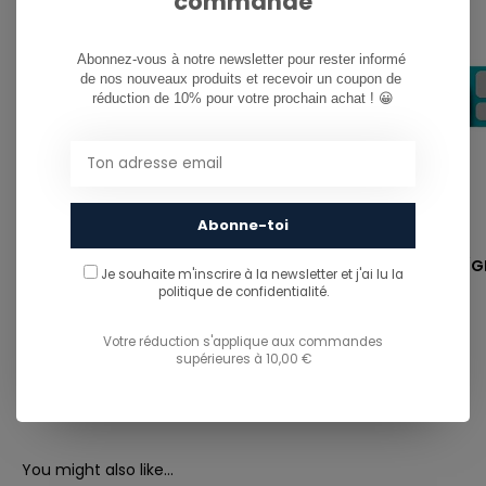
commande
Abonnez-vous à notre newsletter pour rester informé 
de nos nouveaux produits et recevoir un coupon de 
réduction de 10% pour votre prochain achat ! 😀
Abonne-toi
APHEX
APHEX
XPR - STORM/SILVER LENS S3
STRAP - PETROL/G
Je souhaite m'inscrire à la newsletter et j'ai lu
la
politique de confidentialité.
€139,95
€15,00
Votre réduction s'applique aux commandes
supérieures à 10,00 €
You might also like...