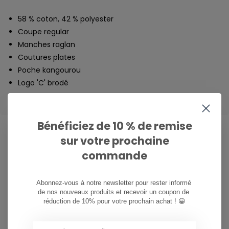
58 % coton, 42 % polyester
Coupe regular
Manches raglan
Coutures plates
Poche kangourou
Logo 'C' brodé
Bénéficiez de 10 % de remise
sur votre prochaine
commande
CAN WE HELP?
Service à la clientèle:
Abonnez-vous à notre newsletter pour rester informé 
de nos nouveaux produits et recevoir un coupon de 
081/260.730
réduction de 10% pour votre prochain achat ! 😀
info@ostreet.be