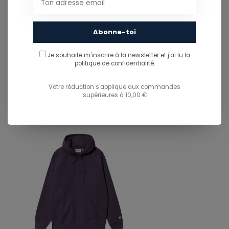
Abonne-toi
PARTAGER CE PRODUIT
Je souhaite m'inscrire à la newsletter et j'ai lu
la
politique de confidentialité.
You might also like...
TU POURRAIS AUSSI AIMER...
Votre réduction s'applique aux commandes
supérieures à 10,00 €