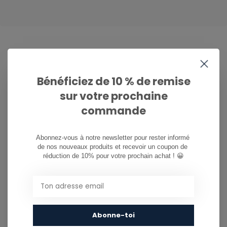
CAN WE HELP?
Bénéficiez de 10 % de remise
Service à la clientèle:
heures d'ouverture
sur votre prochaine
commande
081/260.730
info@ostreet.be
Abonnez-vous à notre newsletter pour rester informé 
de nos nouveaux produits et recevoir un coupon de 
réduction de 10% pour votre prochain achat ! 😀
PARTAGER CE PRODUIT
You might also like...
Abonne-toi
TU POURRAIS AUSSI AIMER...