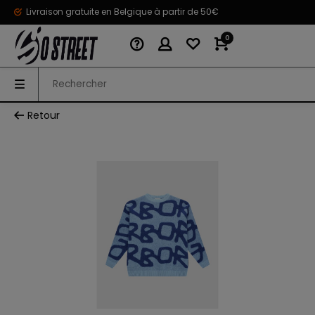
Livraison gratuite en Belgique à partir de 50€
0
Retour