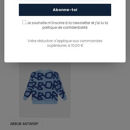
PARTAGER CE PRODUIT
Abonne-toi
Je souhaite m'inscrire à la newsletter et j'ai lu
la
You might also like...
politique de confidentialité.
TU POURRAIS AUSSI AIMER...
Votre réduction s'applique aux commandes
supérieures à 10,00 €
ARBOR ANTWERP