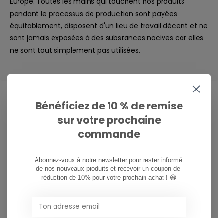
Europe. Toutes les mains qui touchent nos produits
pendant le processus de production sont payées
équitablement, disposent d'un lieu de travail décent et ne
sont jamais exposées à des substances nocives car elles
ne sont tout simplement pas utilisées.
Bénéficiez de 10 % de remise
sur votre prochaine
CAN WE HELP?
commande
Service à la clientèle:
heures d'ouverture
081/260.730
Abonnez-vous à notre newsletter pour rester informé 
de nos nouveaux produits et recevoir un coupon de 
réduction de 10% pour votre prochain achat ! 😀
info@ostreet.be