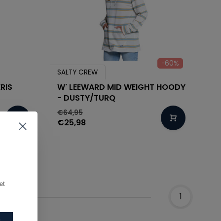
-60%
SALTY CREW
ERIS
W' LEEWARD MID WEIGHT HOODY
- DUSTY/TURQ
€64,95
€25,98
t 
1