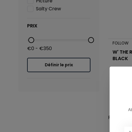
Picture
Salty Crew
PRIX
FOLLOW
€0 - €350
W' THE 
BLACK
Définir le prix
€199,99
Ab
Page 1 de 