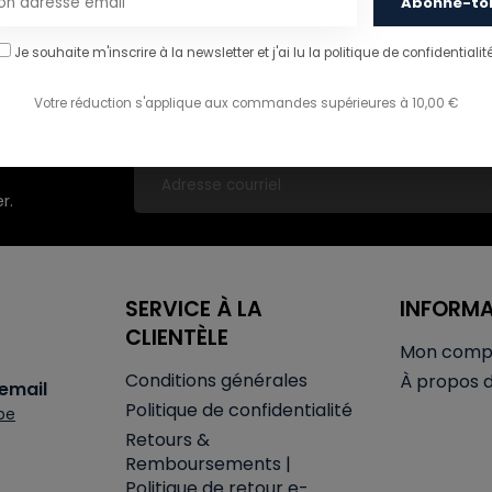
Abonne-to
Je souhaite m'inscrire à la newsletter et j'ai lu
la politique de confidentialité
Livraison gratuite en Belgique à partir de 50€
Votre réduction s'applique aux commandes supérieures à 10,00 €
r.
SERVICE À LA
INFORM
CLIENTÈLE
Mon comp
Conditions générales
À propos 
email
Politique de confidentialité
be
Retours &
Remboursements |
Politique de retour e-