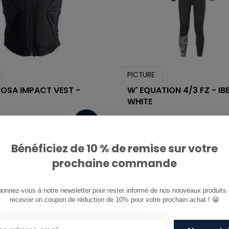
PICTURE
ROSA IMPACT VEST -
W' EQUATION 4/3 FZ - IB
WHITE
€350,00
Bénéficiez de 10 % de remise sur votre
prochaine commande
onnez-vous à notre newsletter pour rester informé de nos nouveaux produits e
recevoir un coupon de réduction de 10% pour votre prochain achat ! 😀
1