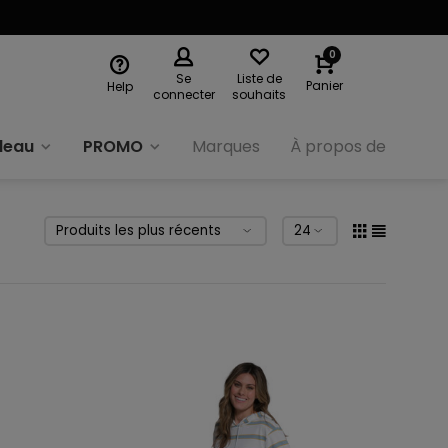
0
Se
Liste de
Panier
Help
connecter
souhaits
deau
PROMO
Marques
À propos de nous