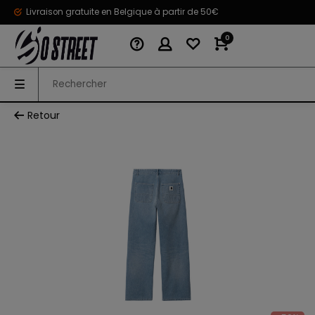
Livraison gratuite en Belgique à partir de 50€
0
Retour