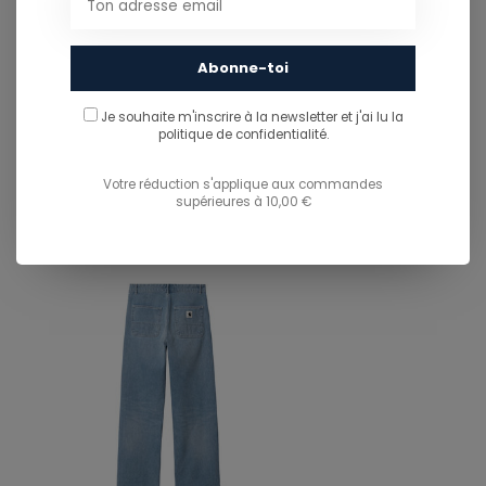
Abonne-toi
PARTAGER CE PRODUIT
Je souhaite m'inscrire à la newsletter et j'ai lu
la
politique de confidentialité.
You might also like...
TU POURRAIS AUSSI AIMER...
Votre réduction s'applique aux commandes
supérieures à 10,00 €