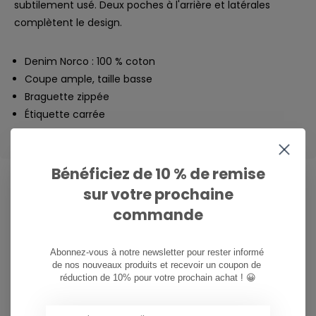
subtilement usé. Deux poches à l'arrière et latérales
complètent le design.
Denim Norco : 100 % coton
Coupe ample, taille basse
Braguette zippée
Étiquette carrée
Bénéficiez de 10 % de remise
sur votre prochaine
commande
CAN WE HELP?
Service à la clientèle:
Abonnez-vous à notre newsletter pour rester informé 
de nos nouveaux produits et recevoir un coupon de 
081/260.730
réduction de 10% pour votre prochain achat ! 😀
info@ostreet.be