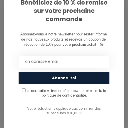
Bénéficiez de 10 % de remise
sur votre prochaine
PARTAGER CE PRODUIT
commande
You might also like...
Abonnez-vous à notre newsletter pour rester informé 
TU POURRAIS AUSSI AIMER...
de nos nouveaux produits et recevoir un coupon de 
réduction de 10% pour votre prochain achat ! 😀
Abonne-toi
Je souhaite m'inscrire à la newsletter et j'ai lu
la
politique de confidentialité.
Votre réduction s'applique aux commandes
supérieures à 10,00 €