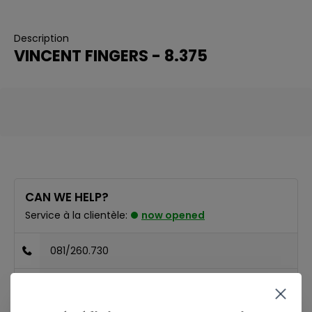
Description
VINCENT FINGERS - 8.375
CAN WE HELP?
Service à la clientèle:
now opened
081/260.730
info@ostreet.be