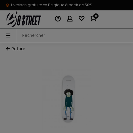
Livraison gratuite en Belgique à partir de 50€
0
Retour