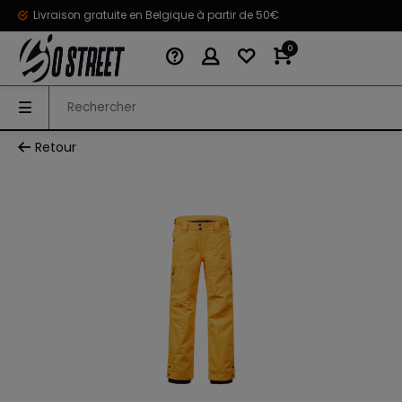
Livraison gratuite en Belgique à partir de 50€
0
Retour