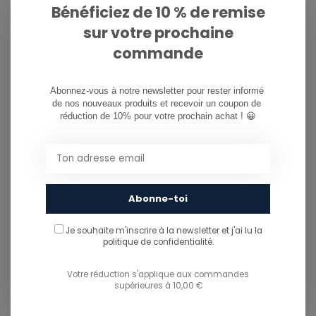
Bénéficiez de 10 % de remise
sur votre prochaine
PARTAGER CE PRODUIT
commande
Abonnez-vous à notre newsletter pour rester informé 
You might also like...
de nos nouveaux produits et recevoir un coupon de 
TU POURRAIS AUSSI AIMER...
réduction de 10% pour votre prochain achat ! 😀
Abonne-toi
Je souhaite m'inscrire à la newsletter et j'ai lu
la
politique de confidentialité.
Votre réduction s'applique aux commandes
supérieures à 10,00 €