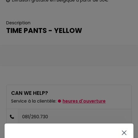
Livraison gratuite en Belgique à partir de 50€
Description
TIME PANTS - YELLOW
CAN WE HELP?
Service à la clientèle:
heures d'ouverture
081/260.730
info@ostreet.be