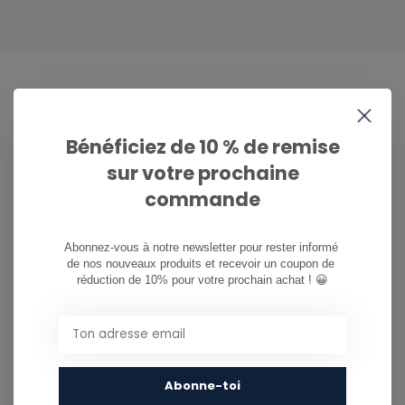
CAN WE HELP?
Bénéficiez de 10 % de remise
Service à la clientèle:
sur votre prochaine
commande
081/260.730
info@ostreet.be
Abonnez-vous à notre newsletter pour rester informé 
de nos nouveaux produits et recevoir un coupon de 
réduction de 10% pour votre prochain achat ! 😀
PARTAGER CE PRODUIT
You might also like...
Abonne-toi
TU POURRAIS AUSSI AIMER...