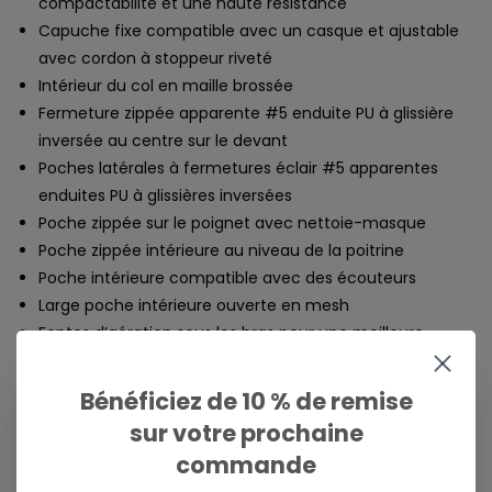
compactabilité et une haute résistance
Capuche fixe compatible avec un casque et ajustable
avec cordon à stoppeur riveté
Intérieur du col en maille brossée
Fermeture zippée apparente #5 enduite PU à glissière
inversée au centre sur le devant
Poches latérales à fermetures éclair #5 apparentes
enduites PU à glissières inversées
Poche zippée sur le poignet avec nettoie-masque
Poche zippée intérieure au niveau de la poitrine
Poche intérieure compatible avec des écouteurs
Large poche intérieure ouverte en mesh
Fentes d’aération sous les bras pour une meilleure
régulation de la température
Poignets ajustables avec languettes embossées à
Bénéficiez de 10 % de remise
scratch
sur votre prochaine
Guêtres intégrées aux poignets en maille stretch avec
commande
passe-pouces