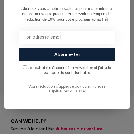
Jupe pare-neige extensible avec boutons-pression,
bande aggrippante en silicone et clip pour attacher la
Abonnez-vous à notre newsletter pour rester informé 
de nos nouveaux produits et recevoir un coupon de 
veste au pantalon
réduction de 10% pour votre prochain achat ! 😀
Système de serrage par cordon intérieur au niveau de
l'ourlet avec double point d'attache
Les embouts du cordon de serrage se trouvent dans les
poches latérales
Boucle pour attacher un pass au niveau de l’ourlet
Abonne-toi
avant
Je souhaite m'inscrire à la newsletter et j'ai lu
la
Logo brillant appliqué à l’intérieur du rabat-tempête
politique de confidentialité.
Bandes superposées sur les poches
Votre réduction s'applique aux commandes
supérieures à 10,00 €
CAN WE HELP?
Service à la clientèle:
heures d'ouverture