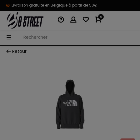
Livraison gratuite en Belgique à partir de 50€
0
Retour