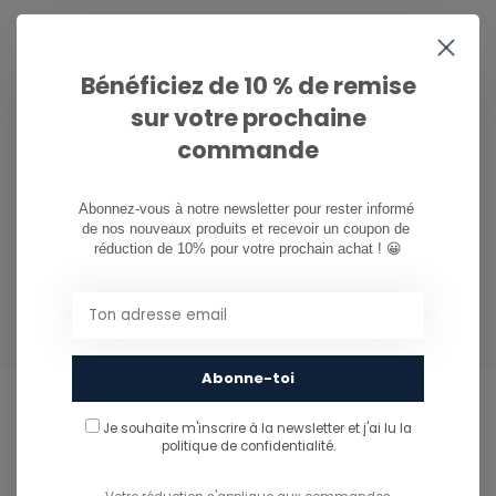
Attaché, capuche réglable avec un cordon de serrage
Bénéficiez de 10 % de remise
sur votre prochaine
commande
Large rib sur les poignets et l’ourlet pour plus de confort
et un ajustement sécurisé
Abonnez-vous à notre newsletter pour rester informé 
de nos nouveaux produits et recevoir un coupon de 
réduction de 10% pour votre prochain achat ! 😀
Trous pour les pouces intégrés aux poignets
Abonne-toi
Je souhaite m'inscrire à la newsletter et j'ai lu
la
politique de confidentialité.
CAN WE HELP?
Service à la clientèle: