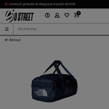
Livraison gratuite en Belgique à partir de 50€
0
Retour