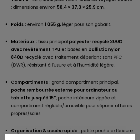
; dimensions environ
58,4 × 37,3 × 25,9 cm
.
Poids
: environ
1 055 g
, léger pour son gabarit.
Matériaux
: tissu principal
polyester recyclé 300D
avec revêtement TPU
et bases en
ballistic nylon
840D recyclé
avec traitement déperlant sans PFC
(DWR), résistant à l’usure et à l’humidité légère.
Compartiments
: grand compartiment principal,
poche rembourrée externe pour ordinateur ou
tablette jusqu’à 15”
, poche intérieure zippée et
compartiment réglable/amovible pour séparer affaires
propres/sales.
Organisation & accès rapide
: petite poche extérieure
zippée pour passeport ou téléphone.