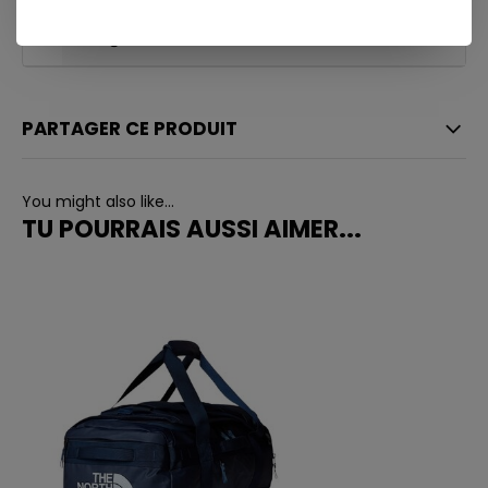
info@ostreet.be
PARTAGER CE PRODUIT
You might also like...
TU POURRAIS AUSSI AIMER...