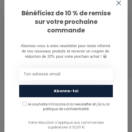
Bénéficiez de 10 % de remise
Modes de portage
: anses,
bandoulière rembourrée
sur votre prochaine
et bretelles dissimulables pour porter le sac comme un
commande
sac à dos ou un duffel classique.
Un sac robuste, fonctionnel et bien organisé, parfait pour
Abonnez-vous à notre newsletter pour rester informé 
de nos nouveaux produits et recevoir un coupon de 
voyager, partir en week-end ou transporter facilement
réduction de 10% pour votre prochain achat ! 😀
ton équipement avec style.
Abonne-toi
CAN WE HELP?
Je souhaite m'inscrire à la newsletter et j'ai lu
la
politique de confidentialité.
Service à la clientèle:
Votre réduction s'applique aux commandes
081/260.730
supérieures à 10,00 €