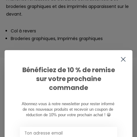
broderies graphiques et des imprimés apparaissent sur le
devant.
Col à revers
Broderies graphiques, Imprimés graphiques
Bénéficiez de 10 % de remise
sur votre prochaine
CAN WE HELP?
commande
Service à la clientèle:
heures d'ouverture
Abonnez-vous à notre newsletter pour rester informé 
081/260.730
de nos nouveaux produits et recevoir un coupon de 
réduction de 10% pour votre prochain achat ! 😀
info@ostreet.be