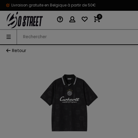
Livraison gratuite en Belgique à partir de 50€
0
Retour