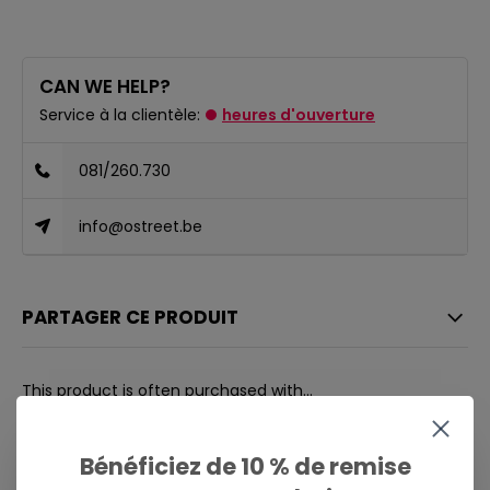
CAN WE HELP?
Service à la clientèle:
heures d'ouverture
081/260.730
info@ostreet.be
PARTAGER CE PRODUIT
This product is often purchased with...
CE PRODUIT EST SOUVENT ACHETÉ
AVEC...
Bénéficiez de 10 % de remise