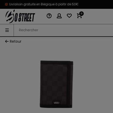
Livraison gratuite en Belgique à partir de 50€
0
Retour