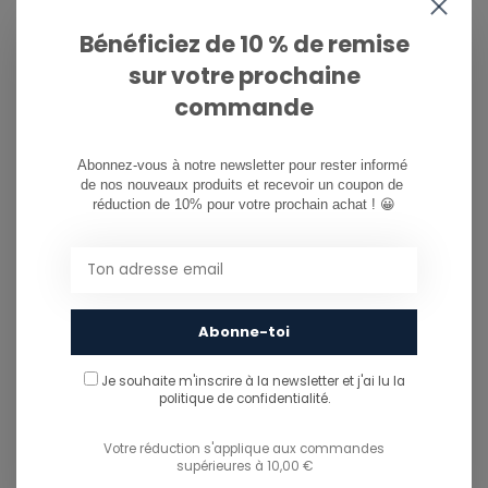
info@ostreet.be
Bénéficiez de 10 % de remise
sur votre prochaine
commande
PARTAGER CE PRODUIT
Abonnez-vous à notre newsletter pour rester informé 
de nos nouveaux produits et recevoir un coupon de 
You might also like...
réduction de 10% pour votre prochain achat ! 😀
TU POURRAIS AUSSI AIMER...
Abonne-toi
Je souhaite m'inscrire à la newsletter et j'ai lu
la
politique de confidentialité.
Votre réduction s'applique aux commandes
supérieures à 10,00 €