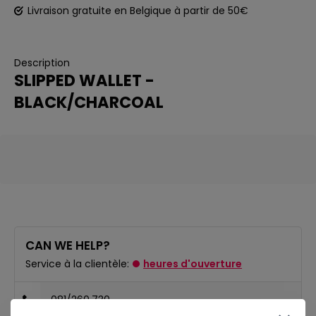
Livraison gratuite en Belgique à partir de 50€
Description
SLIPPED WALLET -
BLACK/CHARCOAL
CAN WE HELP?
Service à la clientèle:
heures d'ouverture
081/260.730