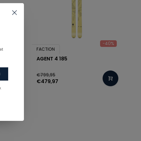
-40%
-40%
FACTION
t 
K + M
AGENT 4 185
i
€799,95
€479,97
.