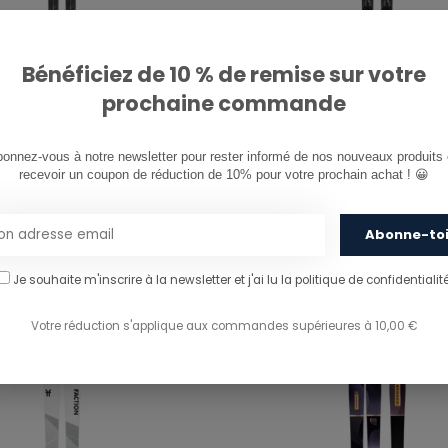
Bénéficiez de 10 % de remise sur votre
prochaine commande
-40%
ATOMIC
onnez-vous à notre newsletter pour rester informé de nos nouveaux produits e
recevoir un coupon de réduction de 10% pour votre prochain achat ! 😀
 Q9 REVOSHOCK S + X
REDSTER Q7.8 REVOSHOC
 GREY
12 GW
Abonne-to
€899,99
9
€539,99
Je souhaite m'inscrire à la newsletter et j'ai lu
la politique de confidentialité
Votre réduction s'applique aux commandes supérieures à 10,00 €