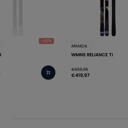
-40%
ARMADA
X
WMNS RELIANCE TI
€699,95
7
€419,97
1