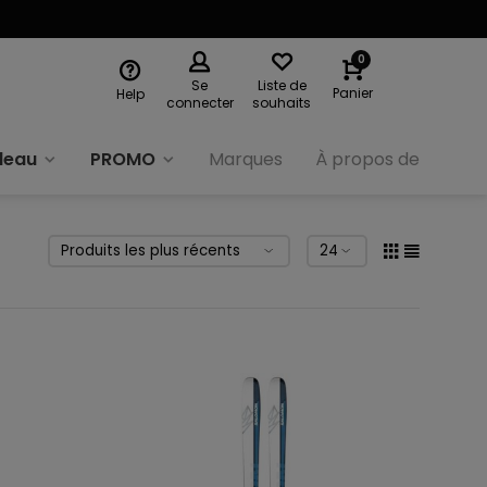
0
Se
Liste de
Panier
Help
connecter
souhaits
deau
PROMO
Marques
À propos de nous