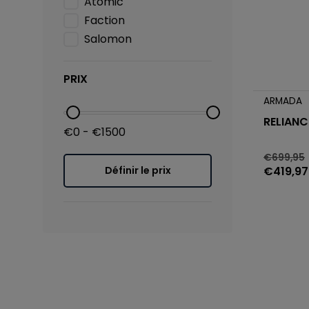
Atomic
Faction
Salomon
PRIX
ARMADA
RELIANC
€0 - €1500
€699,95
€419,97
Définir le prix