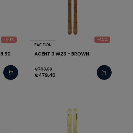
-40%
-40%
FACTION
6 90
AGENT 3 W23 - BROWN
€799,00
€479,40