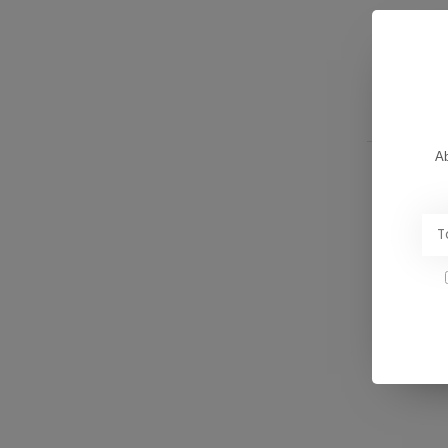
ATOMIC
Ab
REDSTER
12 GW -
€1.149,99
€689,9