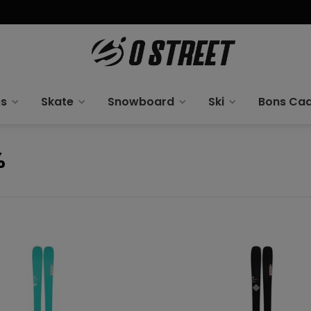
es
Skate
Snowboard
Ski
Bons Ca
%