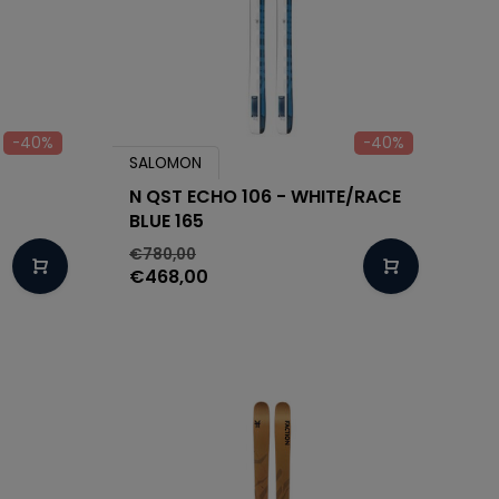
-40%
-40%
SALOMON
N QST ECHO 106 - WHITE/RACE
BLUE 165
€780,00
€468,00