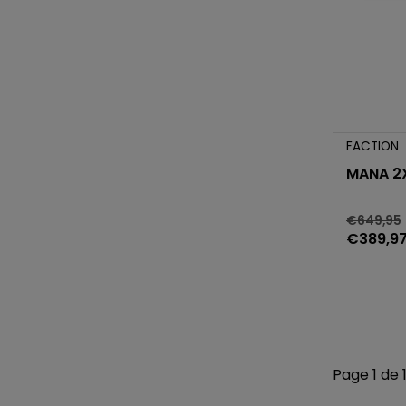
FACTION
MANA 2
€649,95
€389,9
Page 1 de 