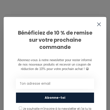
CAN WE HELP?
Service à la clientèle:
now opened
Bénéficiez de 10 % de remise
sur votre prochaine
081/260.730
commande
info@ostreet.be
Abonnez-vous à notre newsletter pour rester informé 
de nos nouveaux produits et recevoir un coupon de 
réduction de 10% pour votre prochain achat ! 😀
PARTAGER CE PRODUIT
You might also like...
TU POURRAIS AUSSI AIMER...
Abonne-toi
Je souhaite m'inscrire à la newsletter et j'ai lu
la