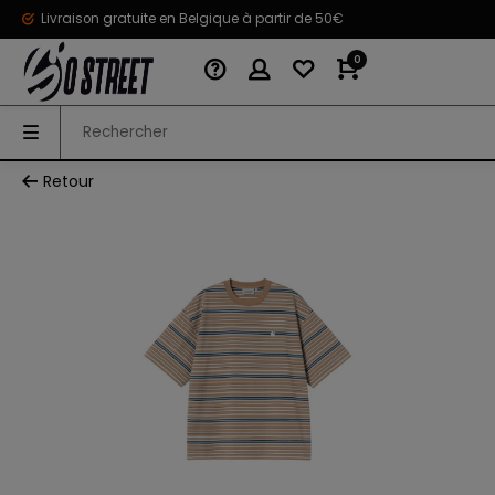
Livraison gratuite en Belgique à partir de 50€
0
Retour