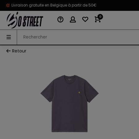
Livraison gratuite en Belgique à partir de 50€
0
Retour