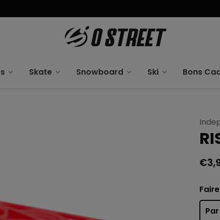
es
Skate
Snowboard
Ski
Bons Ca
Inde
RI
€3,
Faire
Par