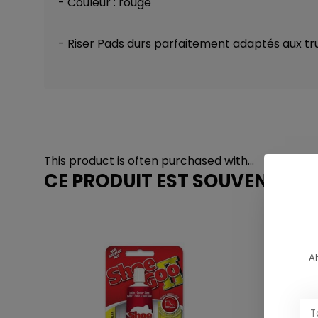
- Couleur : rouge
- Riser Pads durs parfaitement adaptés aux t
This product is often purchased with...
CE PRODUIT EST SOUVENT ACH
Ab