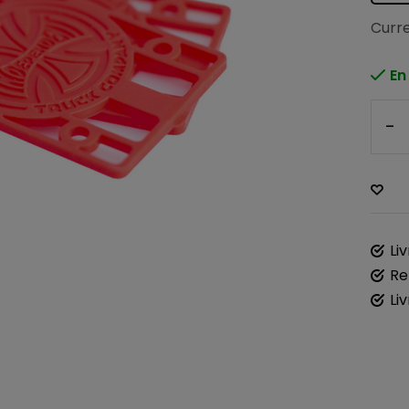
Curre
En
-
Li
Re
Li