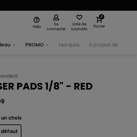
0
Se
Liste de
Panier
Help
connecter
souhaits
deau
PROMO
Marques
À propos de nous
pendent
SER PADS 1/8" - RED
99
 un choix
 défaut