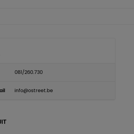
081/260.730
il
info@ostreet.be
IT