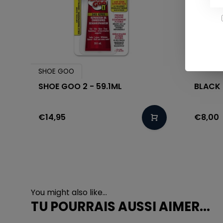
SHOE GOO
SHOE GOO 2 - 59.1ML
BLACK 
€14,95
€8,00
You might also like...
TU POURRAIS AUSSI AIMER...