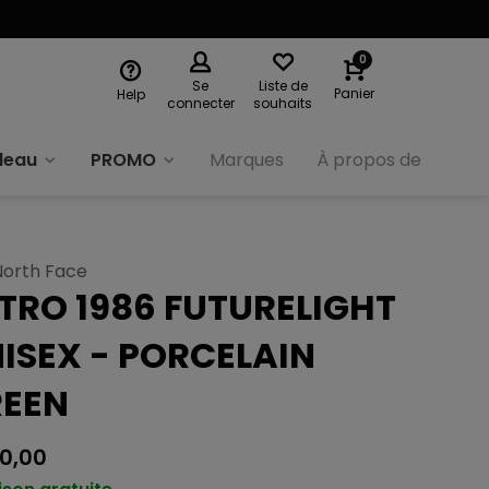
0
Se
Liste de
Panier
Help
connecter
souhaits
deau
PROMO
Marques
À propos de nous
North Face
TRO 1986 FUTURELIGHT
ISEX - PORCELAIN
EEN
0,00