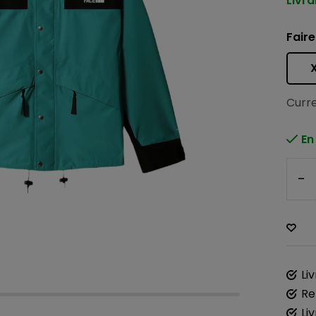
Livra
Faire
Curre
En
-
Li
Re
Li