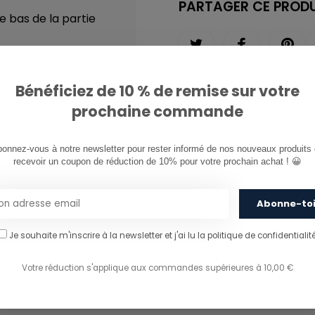
PARTAGER CE PRODU
e bas de la partie
incipale
age et stoppeurs
Bénéficiez de 10 % de remise sur votre
prochaine commande
on et fermeture
onnez-vous à notre newsletter pour rester informé de nos nouveaux produits e
ssières inversées
recevoir un coupon de réduction de 10% pour votre prochain achat ! 😀
tures à scratch
 stoppeurs
Abonne-to
poitrine à gauche et
Je souhaite m'inscrire à la newsletter et j'ai lu
la politique de confidentialité
Votre réduction s'applique aux commandes supérieures à 10,00 €