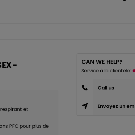
CAN WE HELP?
EX -
Service à la clientèle:
Call us
Envoyez un ema
respirant et
ans PFC pour plus de