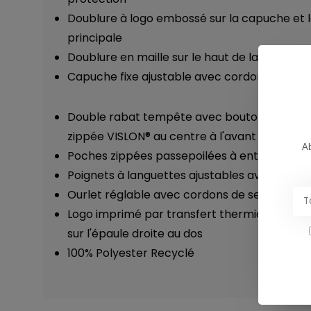
Doublure à logo embossé sur la capuche et l
principale
Doublure en maille sur le haut de la partie pr
Capuche fixe ajustable avec cordon de serr
Double rabat tempête avec boutons-pressi
zippée VISLON® au centre à l'avant
Ab
Poches zippées passepoilées à entrées et gli
Poignets à languettes ajustables avec ferme
Ourlet réglable avec cordons de serrage et
Logo imprimé par transfert thermique sur la 
sur l'épaule droite au dos
100% Polyester Recyclé