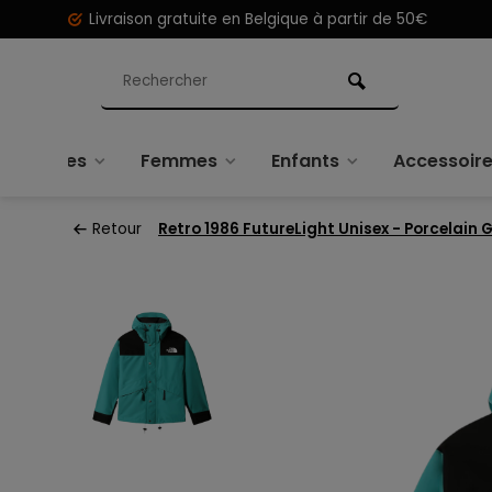
Livraison gratuite en Belgique à partir de 50€
Hommes
Femmes
Enfants
Accessoir
Retour
Retro 1986 FutureLight Unisex - Porcelain 