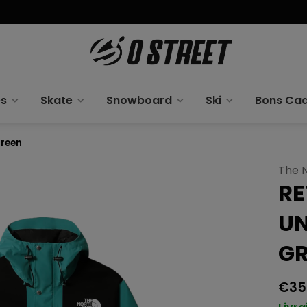
es
Skate
Snowboard
Ski
Bons Ca
Green
The 
RE
UN
GR
€35