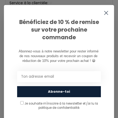
Service à la clientèle:
081/260.730
Bénéficiez de 10 % de remise
sur votre prochaine
info@ostreet.be
commande
PARTAGER CE PRODUIT
Abonnez-vous à notre newsletter pour rester informé 
de nos nouveaux produits et recevoir un coupon de 
réduction de 10% pour votre prochain achat ! 😀
You might also like...
TU POURRAIS AUSSI AIMER...
Abonne-toi
Je souhaite m'inscrire à la newsletter et j'ai lu
la
politique de confidentialité.