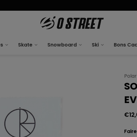
es
Skate
Snowboard
Ski
Bons Ca
Polar
SO
EV
€12
Faire