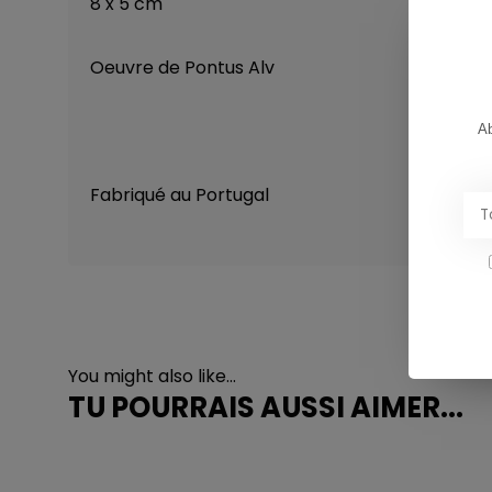
8 x 5 cm
Oeuvre de Pontus Alv
Ab
Fabriqué au Portugal
You might also like...
TU POURRAIS AUSSI AIMER...