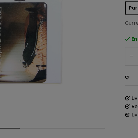
Par
Curre
En
-
Li
Re
Li