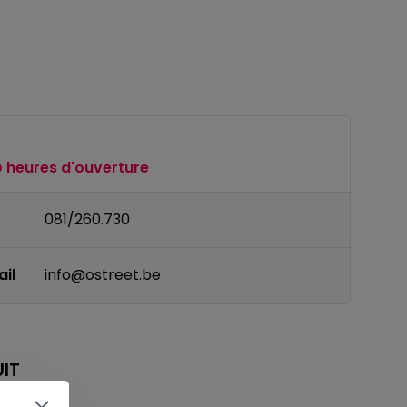
heures d'ouverture
081/260.730
il
info@ostreet.be
IT