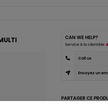
CAN WE HELP?
MULTI
Service à la clientèle:
Call us
Envoyez un ema
PARTAGER CE PRODU