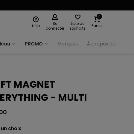
0
Se
Liste de
Panier
Help
connecter
souhaits
deau
PROMO
Marques
À propos de nous
FT MAGNET
ERYTHING - MULTI
,00
 un choix