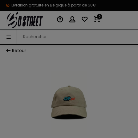
Livraison gratuite en Belgique à partir de 50€
0
Retour