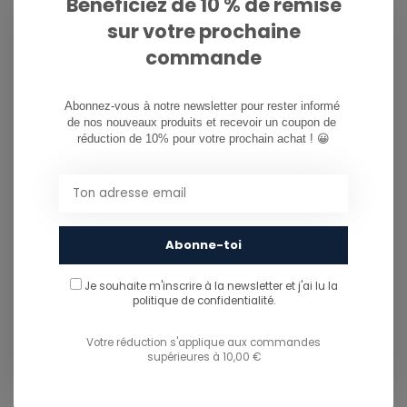
Bénéficiez de 10 % de remise
sur votre prochaine
PARTAGER CE PRODUIT
commande
You might also like...
Abonnez-vous à notre newsletter pour rester informé 
TU POURRAIS AUSSI AIMER...
de nos nouveaux produits et recevoir un coupon de 
réduction de 10% pour votre prochain achat ! 😀
Abonne-toi
Je souhaite m'inscrire à la newsletter et j'ai lu
la
politique de confidentialité.
Votre réduction s'applique aux commandes
supérieures à 10,00 €