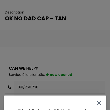
Description
OK NO DAD CAP - TAN
CAN WE HELP?
Service à la clientèle:
now opened
081/260.730
info@ostreet.be