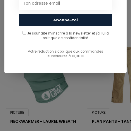
This product is often purchased with...
CE PRODUIT EST SOUVENT ACHETÉ
AVEC...
Abonne-toi
Je souhaite m'inscrire à la newsletter et j'ai lu
la
politique de confidentialité.
Votre réduction s'applique aux commandes
supérieures à 10,00 €
PICTURE
PICTURE
NECKWARMER - LAUREL WREATH
PLAN PANTS - TAN