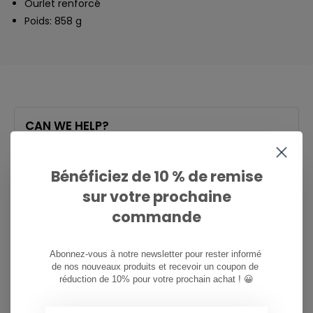
Ourlet renforcé
Poids: 858 g
CAN WE HELP?
Service à la clientèle:
heures d'ouverture
Bénéficiez de 10 % de remise
081/260.730
sur votre prochaine
commande
info@ostreet.be
Abonnez-vous à notre newsletter pour rester informé 
de nos nouveaux produits et recevoir un coupon de 
PARTAGER CE PRODUIT
réduction de 10% pour votre prochain achat ! 😀