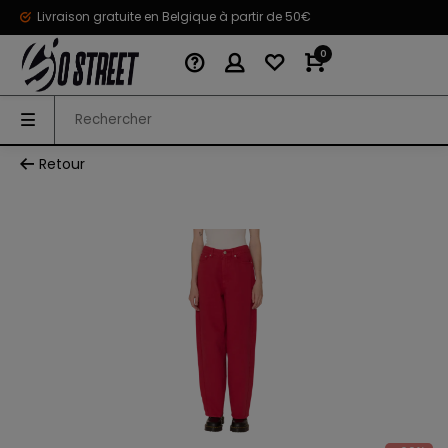
Livraison gratuite en Belgique à partir de 50€
0
Retour