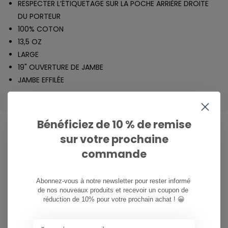
RESPECTER L’ÉTIQUETAGE SUR LA POCHE ARRIÈRE DROITE
DU PORTEUR
100% COTON
13,5 OZ
LARGE
19" OUVERTURE DE JAMBE
JAMBE EFFILÉE
Bénéficiez de 10 % de remise
sur votre prochaine
commande
CAN WE HELP?
Service à la clientèle:
heures d'ouverture
Abonnez-vous à notre newsletter pour rester informé 
de nos nouveaux produits et recevoir un coupon de 
081/260.730
réduction de 10% pour votre prochain achat ! 😀
info@ostreet.be