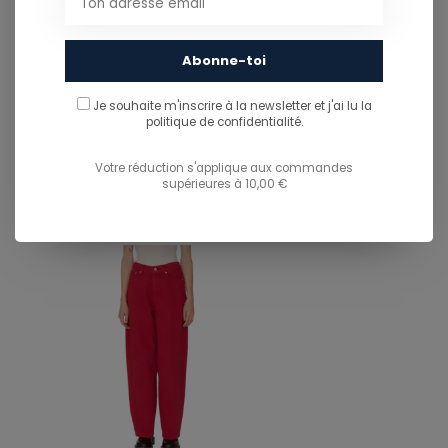
Abonne-toi
PARTAGER CE PRODUIT
Je souhaite m'inscrire à la newsletter et j'ai lu
la
politique de confidentialité.
You might also like...
TU POURRAIS AUSSI AIMER...
Votre réduction s'applique aux commandes
supérieures à 10,00 €