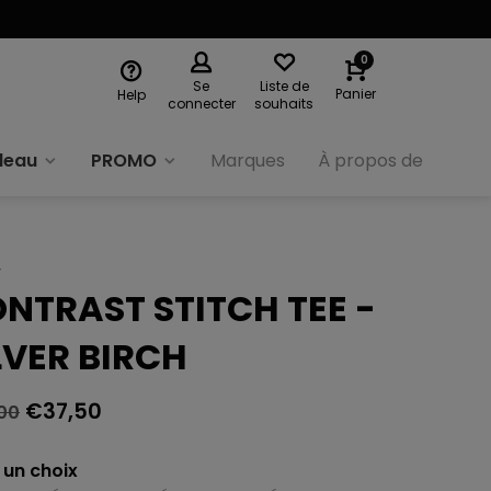
0
Se
Liste de
Panier
Help
connecter
souhaits
deau
PROMO
Marques
À propos de nous
y
NTRAST STITCH TEE -
LVER BIRCH
€37,50
00
 un choix