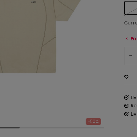
Curre
En
-
Li
Re
Li
-50%