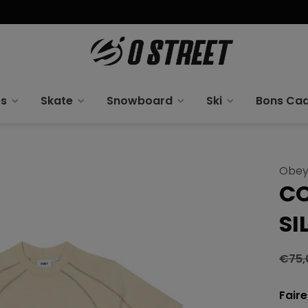
es
Skate
Snowboard
Ski
Bons Ca
Obe
CO
SI
€75,
Faire