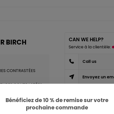
CAN WE HELP?
ER BIRCH
Service à la clientèle:
Call us
RES CONTRASTÉES
Envoyez un ema
UTURES CONTRASTÉES
Bénéficiez de 10 % de remise sur votre
PARTAGER CE PRODU
prochaine commande