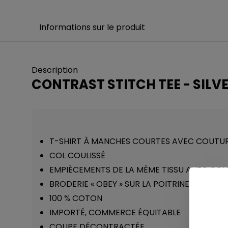
Informations sur le produit
Description
CONTRAST STITCH TEE - SILV
T-SHIRT À MANCHES COURTES AVEC COUTU
COL COULISSÉ
EMPIÈCEMENTS DE LA MÊME TISSU AVEC CO
BRODERIE « OBEY » SUR LA POITRINE
100 % COTON
IMPORTÉ, COMMERCE ÉQUITABLE
COUPE DÉCONTRACTÉE