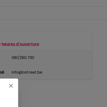
heures d'ouverture
081/260.730
il
info@ostreet.be
IT