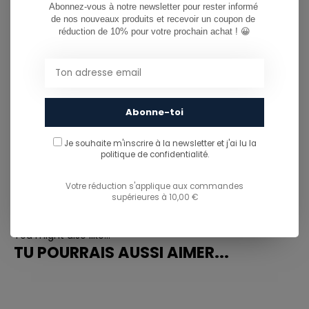
Abonnez-vous à notre newsletter pour rester informé 
de nos nouveaux produits et recevoir un coupon de 
réduction de 10% pour votre prochain achat ! 😀
CAN WE HELP?
Service à la clientèle:
heures d'ouverture
081/260.730
Abonne-toi
info@ostreet.be
Je souhaite m'inscrire à la newsletter et j'ai lu
la
politique de confidentialité.
Votre réduction s'applique aux commandes
PARTAGER CE PRODUIT
supérieures à 10,00 €
You might also like...
TU POURRAIS AUSSI AIMER...