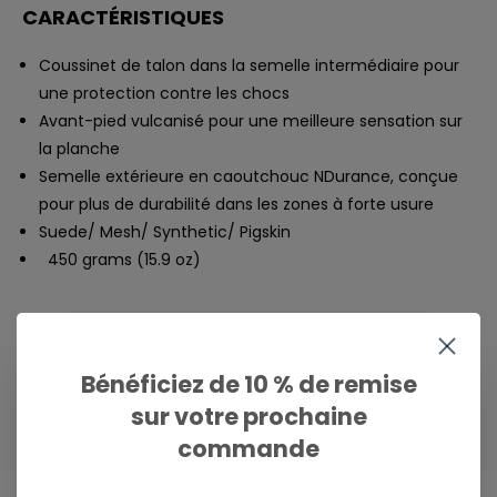
CARACTÉRISTIQUES
Coussinet de talon dans la semelle intermédiaire pour
une protection contre les chocs
Avant-pied vulcanisé pour une meilleure sensation sur
la planche
Semelle extérieure en caoutchouc NDurance, conçue
pour plus de durabilité dans les zones à forte usure
Suede/ Mesh/ Synthetic/ Pigskin
450 grams (15.9 oz)
COMPOSITION
Empeigne en mesh et daim
Bénéficiez de 10 % de remise
Cet article contient du cuir de vachette
sur votre prochaine
commande