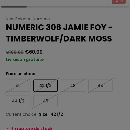
-40%
New Balance Numeric
NUMERIC 306 JAMIE FOY -
TIMBERWOLF/DARK MOSS
€60,00
€100,00
Livraison gratuite
Faire un choix
42
42 1/2
43
44
44 1/2
45
Current choice:
Size : 42 1/2
En rupture de stock