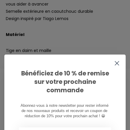
vous aider à avancer
Semelle extérieure en caoutchouc durable
Design inspiré par Tiago Lemos
Matériel
Tige en daim et maille
Bénéficiez de 10 % de remise
sur votre prochaine
commande
CAN WE HELP?
Service à la clientèle:
heures d'ouverture
Abonnez-vous à notre newsletter pour rester informé 
de nos nouveaux produits et recevoir un coupon de 
081/260.730
réduction de 10% pour votre prochain achat ! 😀