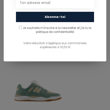
info@ostreet.be
Abonne-toi
PARTAGER CE PRODUIT
Je souhaite m'inscrire à la newsletter et j'ai lu
la
politique de confidentialité.
You might also like...
TU POURRAIS AUSSI AIMER...
Votre réduction s'applique aux commandes
supérieures à 10,00 €