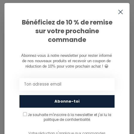
PARTAGER CE PRODUIT
Bénéficiez de 10 % de remise
sur votre prochaine
This product is often purchased with...
CE PRODUIT EST SOUVENT ACHETÉ
commande
AVEC...
Abonnez-vous à notre newsletter pour rester informé 
de nos nouveaux produits et recevoir un coupon de 
réduction de 10% pour votre prochain achat ! 😀
Abonne-toi
Je souhaite m'inscrire à la newsletter et j'ai lu
la
politique de confidentialité.
Votre réduction s'applique aux commandes