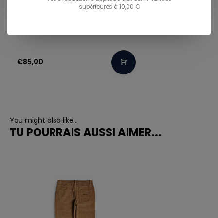
supérieures à 10,00 €
NNSNS
NESSIE CORDUROY - BLACK
€85,00
You might also like...
TU POURRAIS AUSSI AIMER...