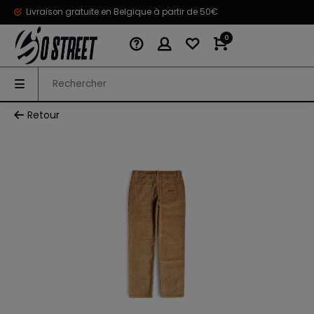
Livraison gratuite en Belgique à partir de 50€
0
Retour