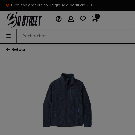
Livraison gratuite en Belgique à partir de 50€
0
Retour