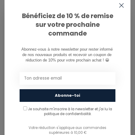
081/260.730
Bénéficiez de 10 % de remise
info@ostreet.be
sur votre prochaine
commande
PARTAGER CE PRODUIT
Abonnez-vous à notre newsletter pour rester informé 
de nos nouveaux produits et recevoir un coupon de 
You might also like...
réduction de 10% pour votre prochain achat ! 😀
TU POURRAIS AUSSI AIMER...
Abonne-toi
Je souhaite m'inscrire à la newsletter et j'ai lu
la
politique de confidentialité.
Votre réduction s'applique aux commandes
supérieures à 10,00 €