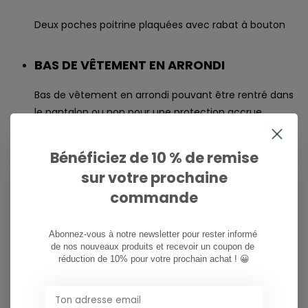
Deux poches poitrine plaquées avec rabat à bouton
BAS DE VÊTEMENT EN ARRONDI
Bas de vêtement en arrondi pouvant être rentré dans
le pantalon ou non pour une protection accrue
NOUS SOUTENONS LES OUVRIERS QUI
Bénéficiez de 10 % de remise
FABRIQUENT CET ARTICLE
sur votre prochaine
commande
Ce modèle est fabriqué dans un atelier
Fair Trade Certified™, ce qui signifie que les ouvriers
Abonnez-vous à notre newsletter pour rester informé 
qui l’ont confectionné ont reçu une prime pour leur
de nos nouveaux produits et recevoir un coupon de 
travail
réduction de 10% pour votre prochain achat ! 😀
PAYS D’ORIGINE