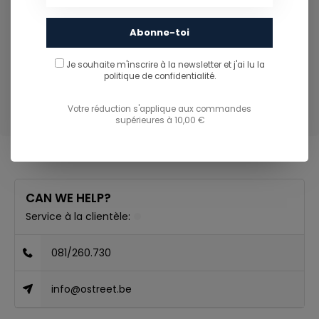
Fabriqué au Vietnam.
Abonne-toi
POIDS
Je souhaite m'inscrire à la newsletter et j'ai lu
la
politique de confidentialité.
465 g
Votre réduction s'applique aux commandes
supérieures à 10,00 €
CAN WE HELP?
Service à la clientèle:
081/260.730
info@ostreet.be