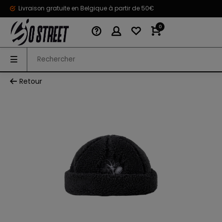
Livraison gratuite en Belgique à partir de 50€
0
Retour