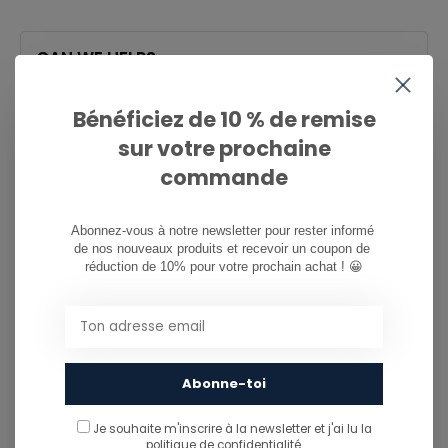
CAN WE HELP?
Service à la clientèle:
heures d'ouverture
Bénéficiez de 10 % de remise
081/260.730
sur votre prochaine
commande
info@ostreet.be
Abonnez-vous à notre newsletter pour rester informé 
de nos nouveaux produits et recevoir un coupon de 
PARTAGER CE PRODUIT
réduction de 10% pour votre prochain achat ! 😀
You might also like...
TU POURRAIS AUSSI AIMER...
Abonne-toi
Je souhaite m'inscrire à la newsletter et j'ai lu
la
politique de confidentialité.