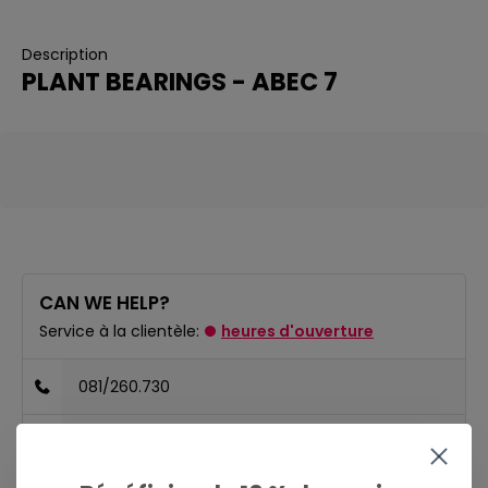
Description
PLANT BEARINGS - ABEC 7
CAN WE HELP?
Service à la clientèle:
heures d'ouverture
081/260.730
info@ostreet.be