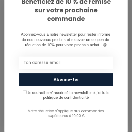
Bénéficiez de 10 % de remise
sur votre prochaine
PARTAGER CE PRODUIT
commande
You might also like...
Abonnez-vous à notre newsletter pour rester informé 
TU POURRAIS AUSSI AIMER...
de nos nouveaux produits et recevoir un coupon de 
réduction de 10% pour votre prochain achat ! 😀
Abonne-toi
Je souhaite m'inscrire à la newsletter et j'ai lu
la
politique de confidentialité.
Votre réduction s'applique aux commandes
supérieures à 10,00 €