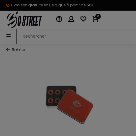
Livraison gratuite en Belgique à partir de 50€
0
Retour