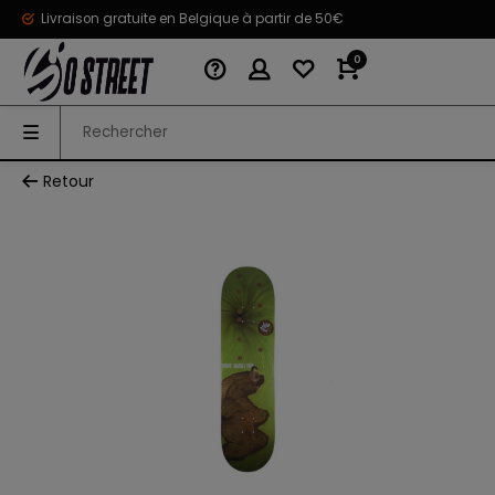
Livraison gratuite en Belgique à partir de 50€
0
Retour