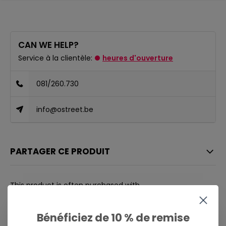
CAN WE HELP?
Service à la clientèle:
heures d'ouverture
081/260.730
info@ostreet.be
PARTAGER CE PRODUIT
This product is often purchased with...
CE PRODUIT EST SOUVENT ACHETÉ
AVEC...
Bénéficiez de 10 % de remise