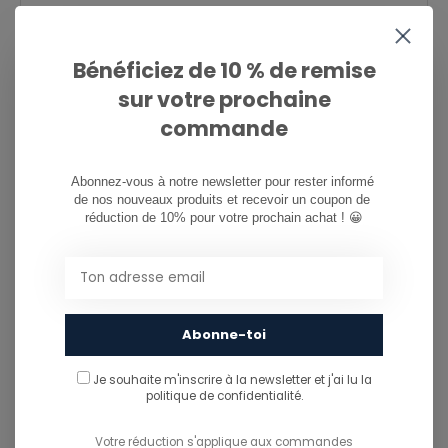
081/260.730
Bénéficiez de 10 % de remise
info@ostreet.be
sur votre prochaine
commande
PARTAGER CE PRODUIT
Abonnez-vous à notre newsletter pour rester informé 
de nos nouveaux produits et recevoir un coupon de 
réduction de 10% pour votre prochain achat ! 😀
You might also like...
TU POURRAIS AUSSI AIMER...
Abonne-toi
Je souhaite m'inscrire à la newsletter et j'ai lu
la
politique de confidentialité.
Votre réduction s'applique aux commandes