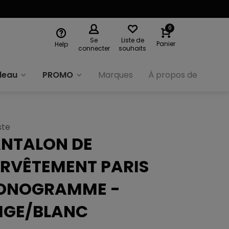
0
Se
Liste de
Panier
Help
connecter
souhaits
deau
PROMO
Marques
À propos de nous
ste
NTALON DE
RVÊTEMENT PARIS
ONOGRAMME -
IGE/BLANC