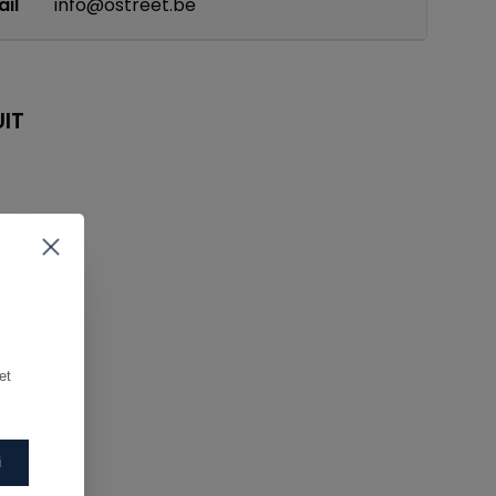
il
info@ostreet.be
IT
t 
i