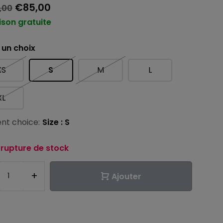
€85,00
,00
ison gratuite
 un choix
XS
S
M
L
XL
nt choice:
Size : S
 rupture de stock
+
Ajouter