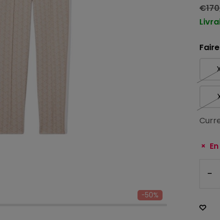
€170
Livra
Faire
Curre
En
-
-50%