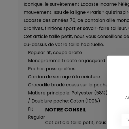
Iconique, le survêtement Lacoste incarne l’él
mouvement. Issu de la ligne « Paris » qui s’ins
Lacoste des années 70, ce pantalon allie mo
archives, finitions sport et savoir-faire tailleu
Cet article taille petit, nous vous conseillons d
au-dessus de votre taille habituelle.
Regular fit, coupe droite
Monogramme tricoté en jacquard
Poches passepoilées
Cordon de serrage à la ceinture
Crocodile brodé cousu sur la poche
Matiere principale: Polyester (58%), Coton 
Ab
/ Doublure poche: Coton (100%)
Fit
NOTRE CONSEIL
Regular
Cet article taille petit, nous vous