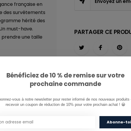
Envoyez un ema
égance française en
pire des survêtements
nogramme hérité des
r. Un must-have.
PARTAGER CE PRODU
e prendre une taille
Bénéficiez de 10 % de remise sur votre
prochaine commande
(38%), Polyamide (4%)
onnez-vous à notre newsletter pour rester informé de nos nouveaux produits e
recevoir un coupon de réduction de 10% pour votre prochain achat ! 😀
TAILLE PORTÉE
PAR LE
Abonne-to
MANNEQUIN