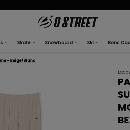
es
Skate
Snowboard
Ski
Bons Ca
me - Beige/Blanc
Laco
PA
SU
M
BE