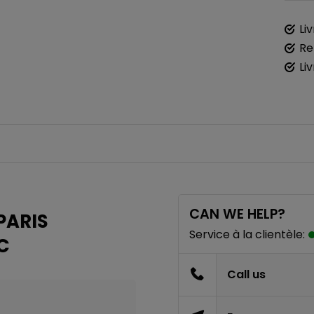
Li
Re
Li
CAN WE HELP?
PARIS
Service à la clientèle:
C
Call us