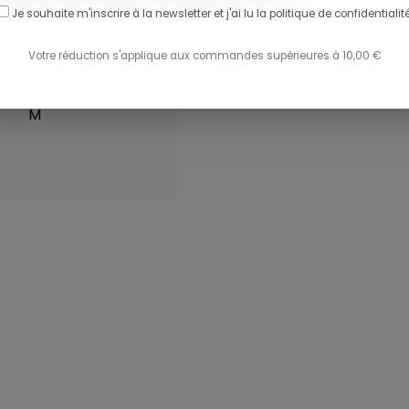
Je souhaite m'inscrire à la newsletter et j'ai lu
la politique de confidentialité
Le mannequin
Votre réduction s'applique aux commandes supérieures à 10,00 €
mesure 1m79 et
porte la taille 4 -
M