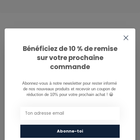
CAN WE HELP?
Bénéficiez de 10 % de remise
Service à la clientèle:
sur votre prochaine
081/260.730
commande
info@ostreet.be
Abonnez-vous à notre newsletter pour rester informé 
de nos nouveaux produits et recevoir un coupon de 
réduction de 10% pour votre prochain achat ! 😀
PARTAGER CE PRODUIT
You might also like...
Abonne-toi
TU POURRAIS AUSSI AIMER...