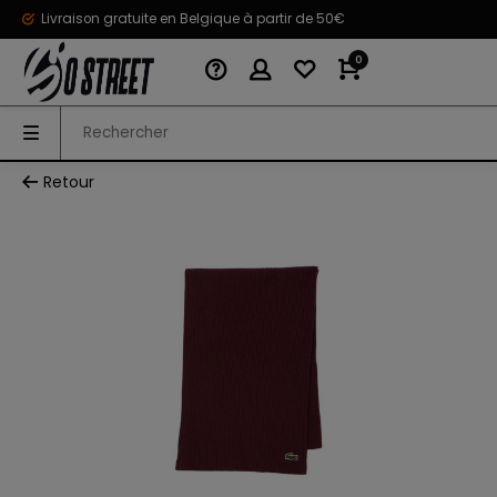
Livraison gratuite en Belgique à partir de 50€
0
Retour