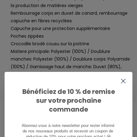
la production de matières vierges
Rembourrage corps en duvet de canard, rembourrage
capuche en fibres recyclées
Capuche pour une protection supplémentaire
Poches zippées
Crocodile brodé cousu sur la poitrine
Matiere principale: Polyester (100%) / Doublure
manches: Polyester (100%) / Doublure corps: Polyamide
(100%) / Garnissage haut de manche: Duvet (80%),
Plume (20%) / Garnissage corps: Duvet (80%), Plume
(20%) / Garnissage cote corps: Polyester (100%)
Bénéficiez de 10 % de remise
sur votre prochaine
commande
Abonnez-vous à notre newsletter pour rester informé 
CAN WE HELP?
de nos nouveaux produits et recevoir un coupon de 
Service à la clientèle:
heures d'ouverture
réduction de 10% pour votre prochain achat ! 😀