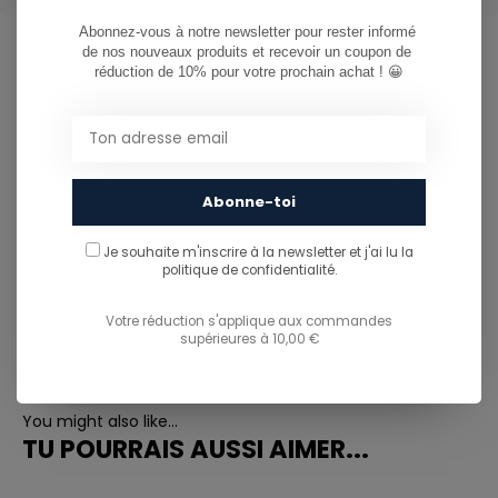
Abonnez-vous à notre newsletter pour rester informé 
de nos nouveaux produits et recevoir un coupon de 
réduction de 10% pour votre prochain achat ! 😀
CAN WE HELP?
Service à la clientèle:
081/260.730
Abonne-toi
Je souhaite m'inscrire à la newsletter et j'ai lu
la
info@ostreet.be
politique de confidentialité.
Votre réduction s'applique aux commandes
supérieures à 10,00 €
PARTAGER CE PRODUIT
You might also like...
TU POURRAIS AUSSI AIMER...