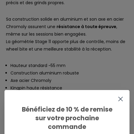
précis et des grinds propres.
Sa construction solide en aluminium et son axe en acier
Chromoly assurent une
résistance à toute épreuve
,
même sur les sessions bien engagées.
La géométrie Stage 11 apporte plus de contrôle, moins de
wheel bite et une meilleure stabilité à la réception.
Hauteur standard ~55 mm
Construction aluminium robuste
Axe acier Chromoly
Kingpin haute résistance
Simple, efficace, indestructible.
Bénéficiez de 10 % de remise
Si tu veux un setup clean sans te poser de questions, les
sur votre prochaine
Indy font clairement le taf.
commande