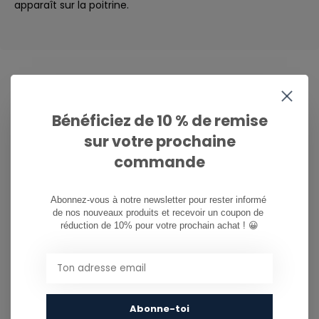
apparaît sur la poitrine.
CAN WE HELP?
Bénéficiez de 10 % de remise
Service à la clientèle:
sur votre prochaine
commande
081/260.730
Abonnez-vous à notre newsletter pour rester informé 
info@ostreet.be
de nos nouveaux produits et recevoir un coupon de 
réduction de 10% pour votre prochain achat ! 😀
PARTAGER CE PRODUIT
Abonne-toi
You might also like...